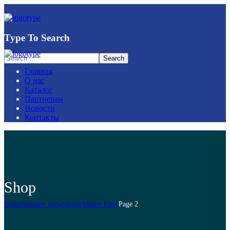
Type To Search
Главная
О нас
Каталог
Партнерам
Новости
Контакты
Shop
Home
Каталог продукции
Master Frost
Page 2