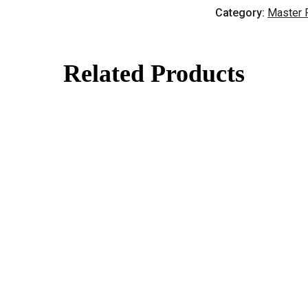
Category:
Master 
Related Products
еты вес. 3кг/5кг
Фарш