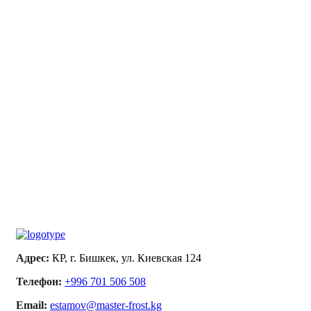
Чучвара
Котл
Адрес:
КР, г. Бишкек, ул. Киевская 124
Телефон:
+996 701 506 508
Email:
estamov@master-frost.kg